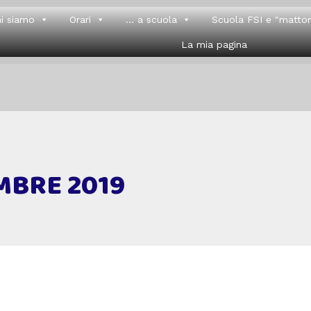
i siamo
Orari
... a scuola
Scuola FSI e "matton
La mia pagina
MBRE 2019