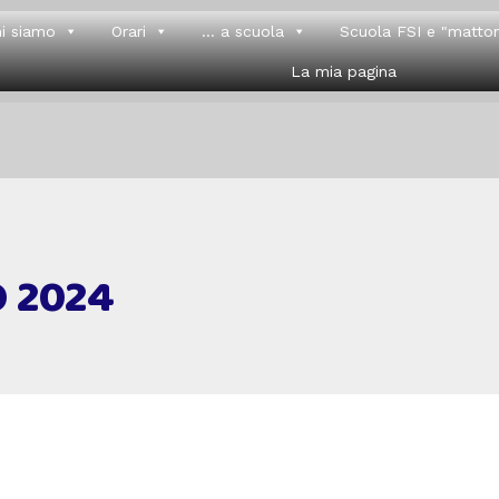
i siamo
Orari
... a scuola
Scuola FSI e "matton
La mia pagina
 2024